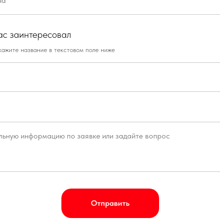
ас заинтересовал
кажите название в текстовом поле ниже
Отправить